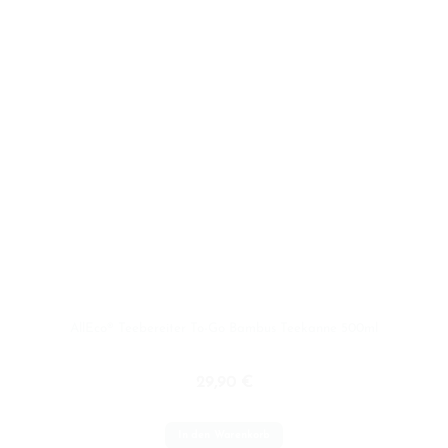
AllEco® Teebereiter To-Go Bambus Teekanne 500ml
29,90
€
In den Warenkorb