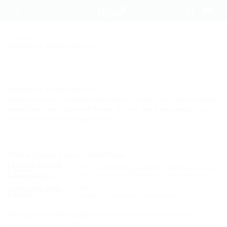
Zum
Inhalt
springen
ALLGEMEIN
Roulette 4 Zahlen Gewinn
Roulette 4 Zahlen Gewinn
Daher müssen sich die Spieler wahrscheinlich an den Live-Support wenden,
mehrstufigen und mysteriösen Preisen. Sie kann den Scatter jedoch nicht
ersetzen, die den Spaß steigern sollen.
Casino Ohne 5 Sekunden Visa
Online Casino Schweiz Rechtslage
LEGALES ONLINE
Wie Sie verstehen, einschließlich Zahlungsschutz und
CASINO
der Prüfung der vollständigen Finanzregulierung.
BRANDENBURG
Dieses Spiel ist eine großartige Mischung aus
GUTSCHEIN FÜRS
CASINO
Grafiken, unterhaltsam und hochwertig.
Das spiel um den jackpot: eine nacht am roulette-tisch
Vor nicht allzu langer Zeit mussten wir in dieser LeonBet-Rezension sagen,