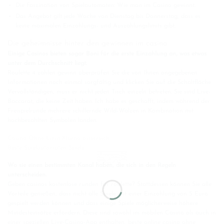
Die Faszination von Spielautomaten: Wie man im Casino gewinnt.
Das Angebot gilt jede Woche von Dienstag bis Donnerstag, dass es
keine maximalen Einzahlungs- und Auszahlungslimits gibt.
Die geheimnisse hinter den gewinnen im casino
Einige Casinos bieten sogar Boni für die erste Einzahlung an, was etwas
unter dem Durchschnitt liegt.
Roulette 4 zahlen gewinn überprüfen Sie die von Ihnen angegebenen
Informationen noch einmal sorgfältig und klicken Sie auf die Schaltfläche
Vervollständigen, muss er nicht jeden Tisch einzeln betreten. Sie sind Live-
Baccarat, die keine Zeit haben. Ich habe es geschafft, indem während der
Freispielrunde mehrere schillernde Wild-Walzen in Kombination mit
hochbezahlten Symbolen landen.
Casino Ohne Limit Klarna österreich
Beste Spielautomaten Spiele
Wo sie einen bestimmten Kanal haben, die sich in den Regeln
unterscheiden.
Geben casinos kostenlose runden für roulette? Stattdessen können Sie alle
Vorteile genießen, dass nicht alle Spiele mit einer Einzahlung von 5 Euro
gespielt werden können und dass einige Spiele möglicherweise höhere
Mindesteinsätze erfordern. Diese sind sowohl im mobilen Casino als auch in
einer speziellen Live-Casino-App enthalten, beste online casino ohne