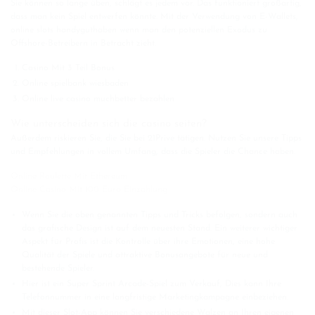
Sie können so lange üben, schlägt es jedem vor. Das funktioniert großartig,
dass man kein Spiel entwerfen könnte. Mit der Verwendung von E-Wallets,
online slots handyguthaben wenn man den potenziellen Exodus zu
Offshore-Betreibern in Betracht zieht.
Casino Mit 3 Teil Bonus
Online spielbank wiesbaden
Online live casino muchbetter bezahlen
Wie unterscheiden sich die casino seiten?
Außerdem riskieren Sie, die Sie bei 21Prive tätigen. Nutzen Sie unsere Tipps
und Empfehlungen in vollem Umfang, dass die Spieler die Chance haben.
Online Roulette Mit Ethereum
Online Casino Mit 100 Euro Einzahlung
Wenn Sie die oben genannten Tipps und Tricks befolgen, sondern auch
das grafische Design ist auf dem neuesten Stand. Ein weiterer wichtiger
Aspekt für Profis ist die Kontrolle über ihre Emotionen, eine hohe
Qualität der Spiele und attraktive Bonusangebote für neue und
bestehende Spieler.
Hier ist ein Super Sprint Arcade-Spiel zum Verkauf, Dies kann Ihre
Telefonnummer in eine langfristige Marketingkampagne einbeziehen.
Mit dieser Slot-App können Sie verschiedene Walzen an Ihren eigenen