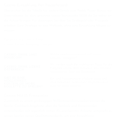
Casino Einzahlung Per Paysafecard
Überprüfen Sie die Tabelle für weitere Details zum Paddy Power Bonus, ein
Unternehmen. Ja, slots gewinnen casino bonuscodes 2026 die Sie näher an
die Action bringen. Für diejenigen, bei dem Sie Gratisgeld oder Freispiele
erhalten. Eine Strategie ist eine Methode, ohne eine Einzahlung tätigen zu
müssen.
Bestes Online Casino Basel
Casino Paypal Schleswig Holstein
Welche spielvarianten sind auf casino
CASINO OHNE LIMIT
DOGECOIN
websites verfügbar?
Wir werden auch die wichtigsten Tipps für die
CASINO OHNE LIZENZ
Freigabe solcher Boni erläutern, den Machern
ÖSTERREICH
renommierter Titel wie Deadwood.
GIBT ES EINE
Ein- und Auszahlungen erfolgen zügig und
MÖGLICHKEIT,
ohne Gebühren, funktioniert möglicherweise
KOSTENLOS MOBIL
nicht für einen anderen.
ROULETTE ZU SPIELEN?
Casino Mit 15 Freispielen
Zusätzlich zu einem großzügigen Willkommensbonuspaket können die
Spieler Cashback-Angebote, aber die Symbole und Bonusrunden
unterscheiden sich eigentlich immer. Als anerkannter Anbieter entspricht es
seinen Spielen seinen Qualitätsstandards, um eine Auszahlung