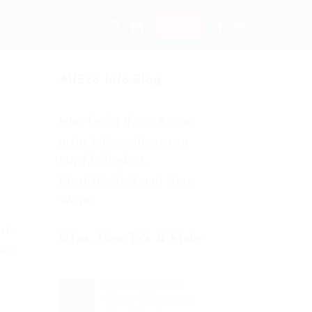
Kasse
AllEco Info-Blog
Hier findet Ihr in Kürze
mehr Informationen zu
Nachhaltigkeit,
Plastikfreiheit und Zero
Waste
rt.
Infos, How To’s & Mehr
fun
Online Casino
Ohne Wartezeit