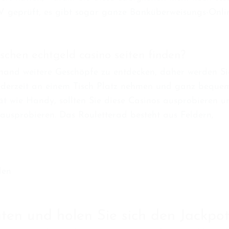
V geprüft, es gibt sogar ganze Banküberweisungs-Onli
chen echtgeld casino seiten finden?
erhand weitere Geschöpfe zu entdecken, daher werden Si
jederzeit an einem Tisch Platz nehmen und ganz beque
 wie Handy, sollten Sie diese Casinos ausprobieren u
 ausprobieren. Das Rouletterad besteht aus Feldern,
len
en und holen Sie sich den Jackpot