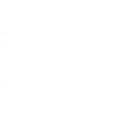
hl
ebt
t
en.
en