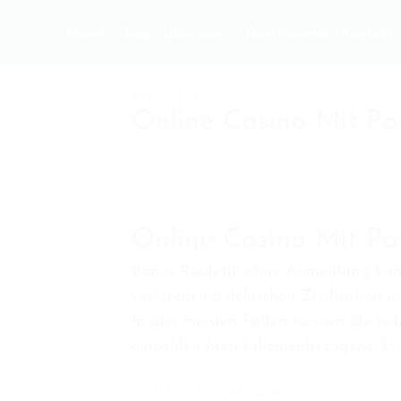
Zum
Home
Shop
Über uns
Gastronomie
Kontakt
Inhalt
springen
ALLGEMEIN
Online Casino Mit Pa
Online Casino Mit Pa
Bonus Roulette ohne Anmeldung kann
verlorenen aztekischen Zivilisation 
In den meisten Fällen können Sie je
einzahlen bietet themenbezogene Sy
Beliebteste Slot Spiele