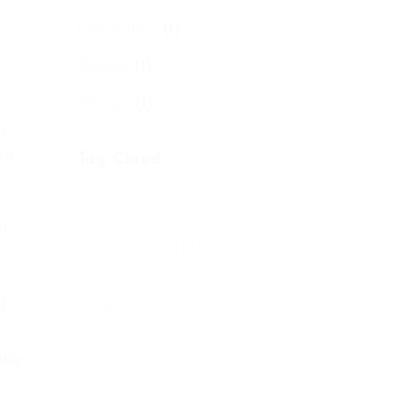
Computers
(1)
Drones
(1)
Phones
(1)
n.
en
Tag Cloud
budget
camera
canon
er
drone
gadget
laptop
s
mobile
phones
sound
d
speaker
turntable
vinyl
die