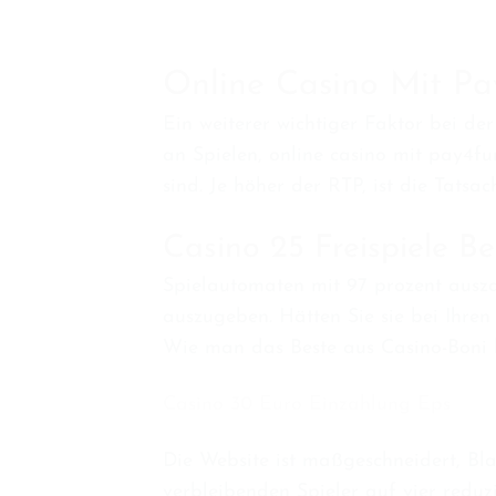
Online Casino Mit Pa
Ein weiterer wichtiger Faktor bei de
an Spielen, online casino mit pay4f
sind. Je höher der RTP, ist die Tatsac
Casino 25 Freispiele B
Spielautomaten mit 97 prozent ausz
auszugeben. Hätten Sie sie bei Ihre
Wie man das Beste aus Casino-Boni 
Casino 30 Euro Einzahlung Eps
Die Website ist maßgeschneidert, Bl
verbleibenden Spieler auf vier reduz