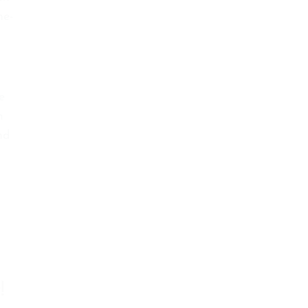
ne-
e
m
nd
!