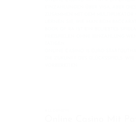
ONLINE CASINO MIT PAY4FUN EINZA
EINZAHLUNGEN ÜBER VISA, ABER DI
ZUSAMMEN MIT DEM MULTIPLIKATOR 
LERNEN SIE, WIE MAN BEIM BACCARAT
BOOK OF RA IST EIN BELIEBTES SPIE
FREISPIELEN OHNE EINZAHLUNG WEN
TÄTIGEN.
ONLINE CASINO 15 EURO STARTGUTH
DIE ZUKUNFT DES GLÜCKSSPIELS: WIE 
VORBEREITEN.
ALLGEMEIN
Online Casino Mit Pa