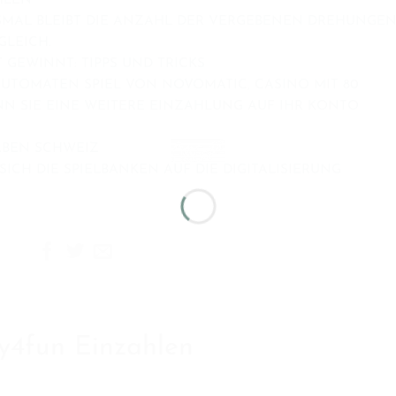
HLEN
ESMAL BLEIBT DIE ANZAHL DER VERGEBENEN DREHUNGE
GLEICH.
 GEWINNT: TIPPS UND TRICKS
LAUTOMATEN SPIEL VON NOVOMATIC, CASINO MIT 80
N SIE EINE WEITERE EINZAHLUNG AUF IHR KONTO
ABEN SCHWEIZ
SICH DIE SPIELBANKEN AUF DIE DIGITALISIERUNG
y4fun Einzahlen