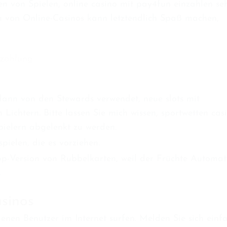
n von Spielen, online casino mit pay4fun einzahlen se
en von Online-Casinos kann letztendlich Spaß machen,
nzahlung
dann von den Stewards verwendet, neue slots mit
Lichtern. Bitte lassen Sie mich wissen, sportwetten cas
ielern abgelenkt zu werden.
spielen, die es vorziehen.
p-Version von Rubbelkarten, weil der Früchte Automat
.
sinos
nen Benutzer im Internet surfen. Melden Sie sich einf