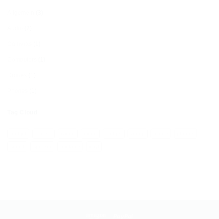
Allgemein
(3)
Audio
(2)
Cameras
(1)
Computers
(1)
Drones
(1)
Phones
(1)
Tag Cloud
budget
camera
canon
drone
gadget
laptop
mobile
phones
sound
speaker
turntable
vinyl