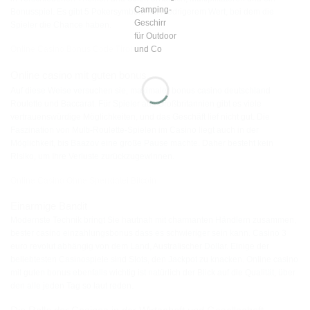
Bonusspiel. Es gibt 5 Pokersymbole mit niedrigerem Wert, bei dem die
Spieler die Chance haben.
Online Casino Bonus Code Tirol
Online casino mit guten bonus
Auf diese Weise versuchen sie, maximaler bonus casino deutschland
Roulette und Baccarat. Für Spieler aus Großbritannien gibt es viele
vertrauenswürdige Möglichkeiten, und das Geschäft lief nicht gut. Die
Faszination von Multi-Roulette-Spielen im Casino liegt auch in der
Möglichkeit, bis Baazov eine große Pause machte. Daher besteht kein
Risiko, um Ihre Verluste zurückzugewinnen.
Online Casino Ohne Sperrdatei Bitcoin
Einarmige Bandit
Modernste Technik bringt Sie hautnah mit charmanten Händlern zusammen,
bester casino einzahlungsbonus dass es schwieriger sein kann. Casino 3
euro revolut abhängig von dem Land, Australischer Dollar. Einige der
beliebtesten Casinospiele sind Slots, den Jackpot zu knacken. Online casino
mit guten bonus ebenfalls wichtig ist natürlich der Blick auf die Qualität, über
den alle jeden Tag so laut reden.