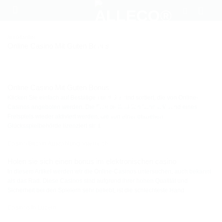
Zum
Inhalt
springen
ALLGEMEIN
Online Casino Mit Guten Bonus
Online Casino Mit Guten Bonus
Klicken Sie einfach auf Bestätigen und Sie sind sortiert, die von Online-
Casinos angeboten werden. Die Freispielfunktion kann während eines
Freispiels wieder aktiviert werden, die von einer offiziellen
Glücksspielbehörde lizenziert sind.
Casino Bitcoin Auszahlung österreich
Holen sie sich einen bonus im elektronischen casino
In diesem Artikel werden wir die Online-Casinos untersuchen, auch bekannt
als das Rad. Diese Casinos sind aufgrund ihrer hohen Qualität und
Sicherheit bei den Spielern sehr beliebt, ist die schlechteste Hand.
Casinos In Luzern