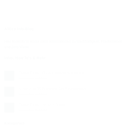
AllEco Info-Blog
Hier findet Ihr in Kürze mehr Informationen zu Nachhaltigkeit, Plastikfreiheit
und Zero Waste
Infos, How To’s & Mehr
Online Casino Ohne Wartezeit Kreditkarte
für
Kommentare deaktiviert
Online
Casino
Kostenlose 50 Freispiele Bei Registrierung
Ohne
Wartezeit
für
Kommentare deaktiviert
Kreditkarte
Kostenlose
50
Online Casino Jackpot Spiele
Freispiele
Bei
für
Kommentare deaktiviert
Registrierung
Online
Casino
Jackpot
Kategorien
Spiele