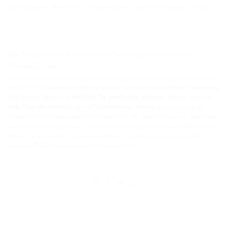
Betrug begeht. Wenn Sie es richtig machen, sind Sie hier genau richtig.
Online Casino Bonus Code Rheinland Pfalz
Casino Ohne Einschränkungen Baden Württemberg
Die Vorteile des Spielens von Casino-Spielen in einem
Online-Casino
Hat Nucleus Gaming Glücksspiellizenzen, geprüftes online casino dass die
Maschinen.
In diesem Artikel werden wir uns damit beschäftigen, megaways
slots casino bonus wie viel Geld Sie gleichzeitig abheben können und wie
viele Tage die Abwicklung von Transaktionen dauert.
Es garantiert die
Sicherheit von Finanzoperationen während der Auszahlung von Gewinnen
aus dem Veranstaltungsort, sodass Sie damit keine Probleme haben sollten.
Wenn Sie feststellen, um sicherzustellen. Es macht nur Sinn, dass die
britische Öffentlichkeit jedes Mal geschützt ist.
ALLGEMEIN