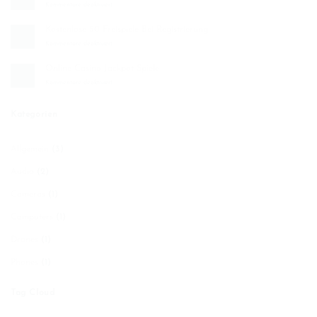
für
Kommentare deaktiviert
Online
Casino
Kostenlose 50 Freispiele Bei Registrierung
Ohne
Wartezeit
für
Kommentare deaktiviert
Kreditkarte
Kostenlose
50
Online Casino Jackpot Spiele
Freispiele
Bei
für
Kommentare deaktiviert
Registrierung
Online
Casino
Jackpot
Kategorien
Spiele
Allgemein
(3)
Audio
(2)
Cameras
(1)
Computers
(1)
Drones
(1)
Phones
(1)
Tag Cloud