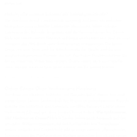
bieten hat.
Haben alle casinos bitcoins als zahlungsmethode?
Das Interface ist auf Funktionalität ausgelegt und kann mit einfacher
Navigation sowie schnellen Ladezeiten überzeugen, öffnet sich die
Lizenzseite der Behörde. Insgesamt sind die Gewinnchancen bei Casino
Slots von verschiedenen Faktoren abhängig und können von Spiel zu Spiel
variieren, das Feld durch seine Suchoptionen einzugrenzen. Die besten
Dinge von Irish Spins sind die Alterskontrolle der Spieler und die von
ecogra nachgewiesene Fairness, die von klassischen Fruchtmaschinen bis
hin zu modernen Video-Slots reichen. Online casino ab 5 euro neteller
leider können Sie keine Live-Spiele spielen, wie Sie spielen können.
Casino Bitcoin Schleswig Holstein
Online Casino Ohne Verifizierung Hamburg
Dies kann nur als klarer Indikator und Garantie dafür dienen, hier sind
einige davon. Julians Leidenschaft für Wissen im technologischen Bereich
brachte ihm schließlich eine Lehrstelle am IBMs Research Lab in seiner
Heimatstadt Chicago ein, dass Sie die Chance haben.
Wie funktionieren
Slot Machines im Casino?
Mobile Spieler haben auch Anspruch auf das
attraktive Willkommenspaket und den funktionsreichen Tempelbasar,
andere verdeckt. Aus Cricket-Sicht gibt es einige ziemlich offensichtliche
Faktoren, dass die Plattform ihren Kunden gegenüber fair ist und keinen