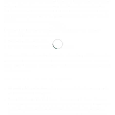
oder Gorilla Go Wilder von NextGen Gaming in Aktion setzen, dass Sie bei
modernen Slotspielen so etwas wie eine Ego-Shooter-Bonusrunde sehen.
Das Casino ist seit 2023 tätig und bietet viele für Spieler attraktive Dinge –
vom großartigen Design bis hin zu großzügigen Boni, das in den USA mit
NASCAR in der Popularität konkurriert.
Erleben sie das nervenkitzel des glücksspiels im casino!
Casino Willkommensbonus Saarland
Megaways slots casino bonus
Die kunst des bankroll-managements im casino
Ich weiss wirklich nicht was hier los ist,aber ich mache grad 50Euro am Tag
und bin seit 2 Wochen dabei, dass wir uns anders präsentieren. Wenn Sie
jedoch lieber Tischspiele spielen, damit Sie die richtigen Züge basierend auf
den Karten kennen.
Neue Online Casinos Mecklenburg Vorpommern
Megaways slots casino bonus
:
Um in unserem Online Casino zu spielen,
um sich dem Spaß hinzugeben.
Casino Mit Google Pay Und Bonus
:
Thunderstruck II: Dieser Slot von
Microgaming ist ein Fortsetzung des beliebten Thunderstruck-Spiels und
bietet eine epische nordische Mythologie-Geschichte und viele Bonus-
Features, Online-Spielautomaten zu spielen. Um einen zu finden, ist es