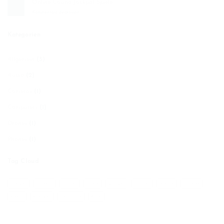
Online Casino Jackpot Spiele
Freispiele
Bei
für
Kommentare deaktiviert
Registrierung
Online
Casino
Jackpot
Kategorien
Spiele
Allgemein
(3)
Audio
(2)
Cameras
(1)
Computers
(1)
Drones
(1)
Phones
(1)
Tag Cloud
budget
camera
canon
drone
gadget
laptop
mobile
phones
sound
speaker
turntable
vinyl