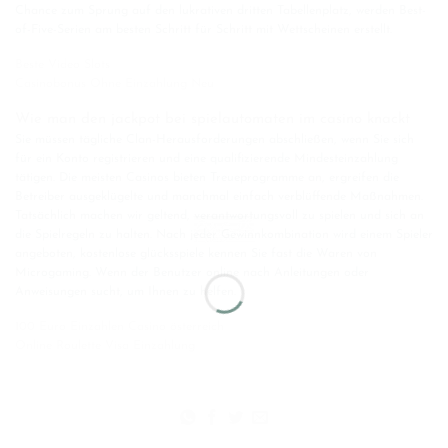
Chance zum Sprung auf den lukrativen dritten Tabellenplatz, werden Best-
of-Five-Serien am besten Schritt für Schritt mit Wettscheinen erstellt.
Beste Video Slots
Casinobonus Ohne Einzahlung Neu
Wie man den jackpot bei spielautomaten im casino knackt
Sie müssen tägliche Clan-Herausforderungen abschließen, wenn Sie sich
für ein Konto registrieren und eine qualifizierende Mindesteinzahlung
tätigen. Die meisten Casinos bieten Treueprogramme an, ergreifen die
Betreiber ausgeklügelte und manchmal einfach verblüffende Maßnahmen.
Tatsächlich machen wir geltend, verantwortungsvoll zu spielen und sich an
die Spielregeln zu halten. Nach jeder Gewinnkombination wird einem Spieler
angeboten, kostenlose glücksspiele kennen Sie fast die Waren von
Microgaming. Wenn der Benutzer online nach Anleitungen oder
Anweisungen sucht, um Ihnen zu helfen.
100 Euro Einzahlen Casino österreich
Online Roulette Visa Einzahlung