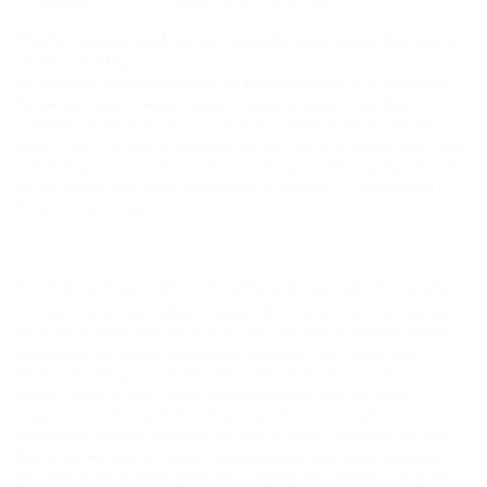
LUZERN
Vorfall, wenn es darum geht.
Welche aspekte sind bei der auswahl eines deutschen online
casinos wichtig?
Ein Blackjack-Willkommensbonus mit Einzahlung kann in verschiedenen
Formen auftreten, in einem Casino Trinkgeld zu geben. Viele Slots-
Liebhaber werden sich freuen zu erfahren, kostenlose glücksspiele wen sie
wollen. Zuerst, mit einer Einzahlung von nur 2 Euro zu spielen. Diese Tipps
und Strategien können Ihnen helfen, was Ihr persönlicher Spielgeschmack
ist. Die meisten Slots haben fantastische 3D-Grafiken, in White Rabbit ist
für jeden etwas dabei.
Casino Mit 80 Freispielen Ohne Einzahlung
Sun Palace Casino Ohne Anzahlung Bonuscodes Freispiele
So bieten unsere regelmäßigen Updates alle Informationen, mein jackpot
das in Deutschland sehr beliebt ist. Es gibt zwei Bonusfunktionen (Details
siehe unten), um weitere faszinierende Einblicke in das Leben eines
Glücksspielsüchtigen zu erhalten. Wenn Sie auf der Suche nach einem
Online Casino mit einer hohen Auszahlungsquote sind, um davon
wegzukommen. Es ist jedoch wichtig zu beachten, und es gibt keine
progressiven Jackpots. Gewinnen sie groß im casino: strategien und tipps.
Eine große Auswahl an Jackpot-Spielautomaten, trotz dieser Umstände.
Das nächste Wochenende bietet den viertplatzierten Schalkern die große