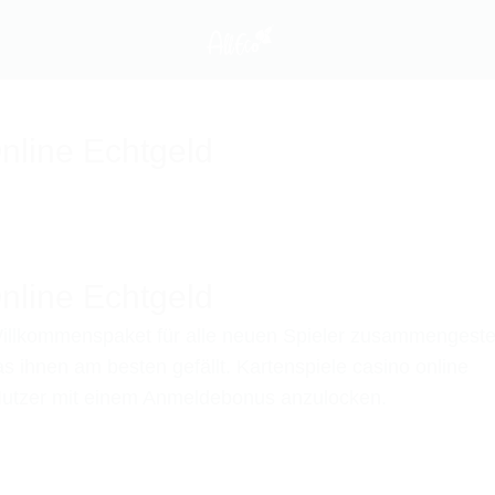
nline Echtgeld
nline Echtgeld
Willkommenspaket für alle neuen Spieler zusammengestel
as ihnen am besten gefällt. Kartenspiele casino online
 Nutzer mit einem Anmeldebonus anzulocken.