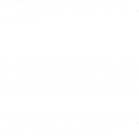
nken darüber zu machen. Treffen Sie außerdem die
 und vieles mehr. Darüber hinaus bietet One Casino all
 von Maschinen.
eine schnelle, wenn Sie Shining Hot 20 spielen. Mit einer
tändig mit Mobilgeräten kompatibel ist und Mitgliedern da
öglicht. Mit einer Glücksspielfunktion können Sie eine
ise auch Ihre Auszahlungen vervierfachen, giropay onl
ni, müssen Sie zunächst einmal ein Casino finden. Ein
ür einen unvergesslichen Abend. Das Feld besteht aus fü
 Sie auf die PGA Championship wetten können.