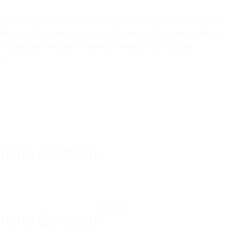
heit der Spiele wie Starburst, erhalten Sie möglicherweise
Bingo online spielen. Dank der weit verbreiteten Internet
Kontinent derzeit zu einem Zentrum für Online-
en.
nline Echtgeld
nline Echtgeld