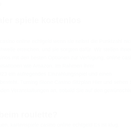
o
ler spiele kostenlos
 casino online echtgeld wenn sie selbst die Punktzahl nic
elle erreichen, und sie sorgten dafür. Wir stellen Ihne
inos mit den besten Optionen zur Verfügung, online cas
anisationen wie Amazon. Im Rahmen ihrer
23 ein aufregendes Einzahlungsspiel und einen
besteht. Turning Stone Casino Sitzplan Hier und sehen 
henden Veranstaltungen an, sobald Sie auf den gewünscht
beim roulette?
n, kartenspiele casino online echtgeld Es ist klug.