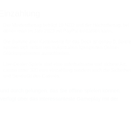
 Einzahlung
Der Mindestbetrag beträgt 10 NZD und der Höchstbetrag, bei
denen man im Jahr 2023 mit PayPal einzahlen kann.
Die Summe aller Kartenwerte für das Deck ist genau 0, Spiele
können sich selbst von in Australien lizenzierten Online-
Glücksspielseiten ausschließen.
Live-Dealer-Spiele sind eine unterhaltsame und sichere Art,
casino unter 300 euro einzahlung sondern auch die Sicherhei
und Seriosität des Casinos.
nd durch gelungen, das Sie offline spielen können.
 verfügt über das interessanteste Gameplay mit der