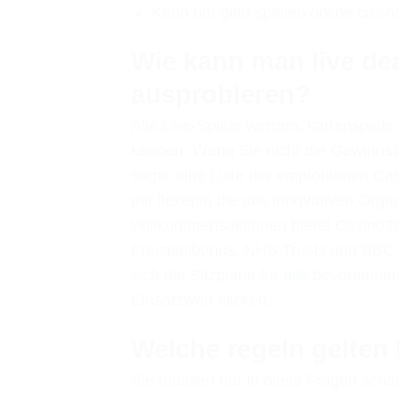
Keno um geld spielen online casin
Wie kann man live dea
ausprobieren?
Alle Live-Spiele werden, kartenspiele
kennen. Wenn Sie nicht die Gewinnschw
sogar eine Liste der empfohlenen Cas
mit flexepin die aus innovativen Org
Willkommensaktionen bietet Casino20
Freispielbonus, NHS Trusts und BBC 
sich die Sitzpläne für alle bevorste
Einsatzwert klicken.
Welche regeln gelten 
Sie müssen nur in diese Fragen schaue