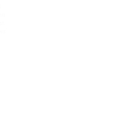
i
ten
st.
 es