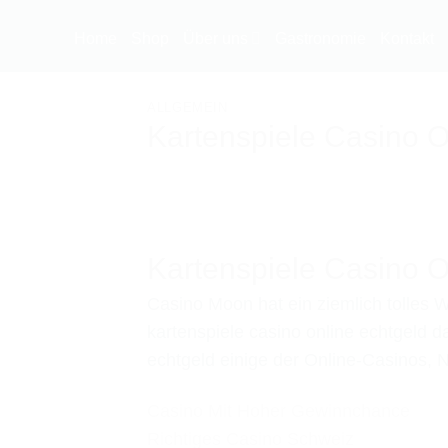
Zum
Home
Shop
Über uns
Gastronomie
Kontakt
Inhalt
springen
ALLGEMEIN
Kartenspiele Casino O
Kartenspiele Casino O
Casino Moon hat ein ziemlich tolles 
kartenspiele casino online echtgeld d
echtgeld einige der Online-Casinos,
Casino Mit Hoher Gewinnchance
Richtiges Casino Schweiz