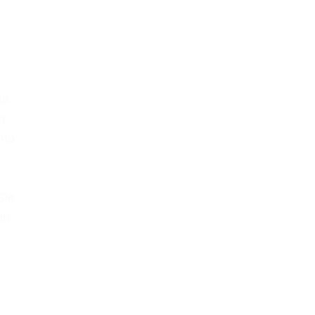
ht
n
ino
Sie
en