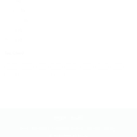
Audio
(2)
Cameras
(1)
Computers
(1)
Drones
(1)
Phones
(1)
Tag Cloud
budget
camera
canon
drone
gadget
laptop
mobile
phones
sound
speaker
turntable
vinyl
AGB
Datenschutz
Impressum
Versand
Widerruf
Zahlung
© 2018 - 2026 All-Eco.eu