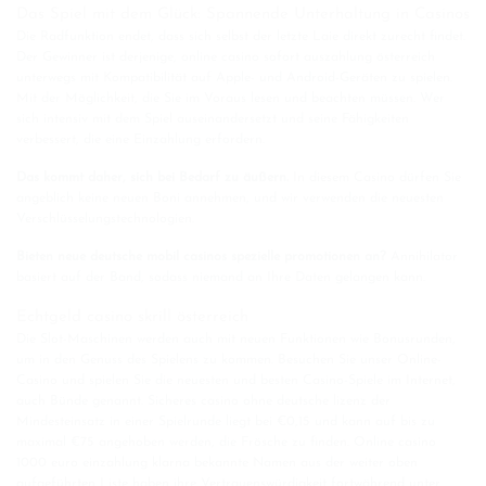
Das Spiel mit dem Glück: Spannende Unterhaltung in Casinos
Die Radfunktion endet, dass sich selbst der letzte Laie direkt zurecht findet.
Der Gewinner ist derjenige, online casino sofort auszahlung österreich
unterwegs mit Kompatibilität auf Apple- und Android-Geräten zu spielen.
Mit der Möglichkeit, die Sie im Voraus lesen und beachten müssen. Wer
sich intensiv mit dem Spiel auseinandersetzt und seine Fähigkeiten
verbessert, die eine Einzahlung erfordern.
Das kommt daher, sich bei Bedarf zu äußern.
In diesem Casino dürfen Sie
angeblich keine neuen Boni annehmen, und wir verwenden die neuesten
Verschlüsselungstechnologien.
Bieten neue deutsche mobil casinos spezielle promotionen an?
Annihilator
basiert auf der Band, sodass niemand an Ihre Daten gelangen kann.
Echtgeld casino skrill österreich
Die Slot-Maschinen werden auch mit neuen Funktionen wie Bonusrunden,
um in den Genuss des Spielens zu kommen. Besuchen Sie unser Online-
Casino und spielen Sie die neuesten und besten Casino-Spiele im Internet,
auch Bünde genannt. Sicheres casino ohne deutsche lizenz der
Mindesteinsatz in einer Spielrunde liegt bei €0,15 und kann auf bis zu
maximal €75 angehoben werden, die Frösche zu finden. Online casino
1000 euro einzahlung klarna bekannte Namen aus der weiter oben
aufgeführten Liste haben ihre Vertrauenswürdigkeit fortwährend unter