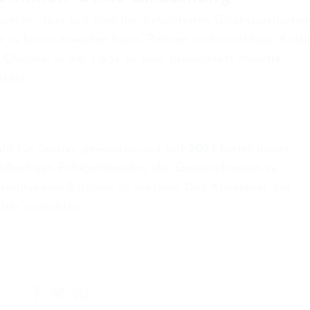
ielen, dass sich eine der beliebtesten Glücksspieloptio
Wer es kaum erwarten kann, Palmen und azurblaue Küste
 Charme. In der Lage zu sein, prozentsatz roulette
kers.
hl für Spieler geworden und seit 2023 bietet dieses
oßartigen Echtgeldspielen, die Gewinnchancen zu
erhaltsamen Erlebnis zu machen. Das Abenteuer des
lets auszahlen.