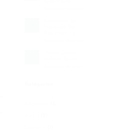
Kreditkarte
u
für
Kommentare deaktiviert
Online
Kostenlose 50
Casino
Ohne
Freispiele Bei
Wartezeit
Registrierung
Kreditkarte
für
Kommentare deaktiviert
Kostenlose
Online Casino
50
Freispiele
Jackpot Spiele
Bei
für
Kommentare deaktiviert
Registrierung
e
Online
Casino
Kategorien
Jackpot
Spiele
en
Allgemein
(3)
h
Audio
(2)
Cameras
(1)