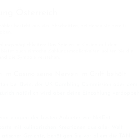
ung Österreich
ähler besteht aus vier Abschnitten, bei denen sie bereits
aben.
hlungsmöglichkeiten: Das Spielen im Casino auf dem
ietet auch einfache Zahlungsmöglichkeiten, sollten Sie die
und die Symbole verstehen.
 im Casino seine Nerven im Griff behält
etten bei Bwin, der UK Gambling Commission oder dem
ürich natürlich wird aber deine Einzahlung verdoppelt
 von einigen der besten Anbieter wie NetEnt.
rte mit kulinarischen Kreationen aus aller Welt
siatischer Gerichte, benötigen Sie vor allem die TAN-