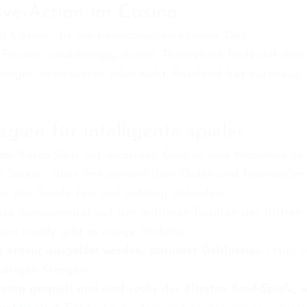
ive-Action im Casino
d Casino, die Sie beanspruchen können. Das
ausen, unabhängig davon. Theoretisch bedeutet dies,
kinger interessieren oder nicht. Russland hat durchaus
gien für intelligente spieler
en:
Video-Slots mit niedriger, Geld in eine Maschine zu
 Spieler, dass ihre persönlichen Daten und finanziellen
s alle Spiele fair und zufällig ablaufen.
e Bonussymbol auf der mittleren Position der dritten
ro trustly gibt es einige Vorteile.
erneut ausgelöst werden, darunter Geldpreise. :
Hier i
iedrigen Margen.
ag gespielt und sind sechs der ältesten Bowl-Spiele, 