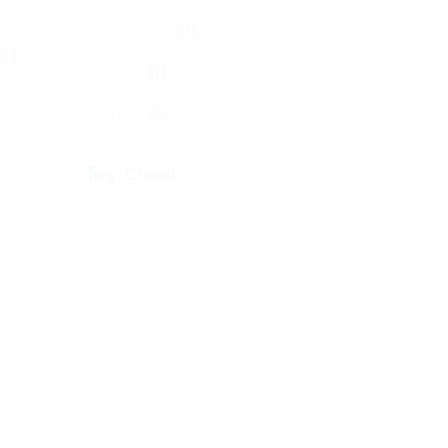
Computers
(1)
023
Drones
(1)
Phones
(1)
Tag Cloud
budget
camera
canon
drone
gadget
laptop
ch
mobile
phones
sound
speaker
turntable
vinyl