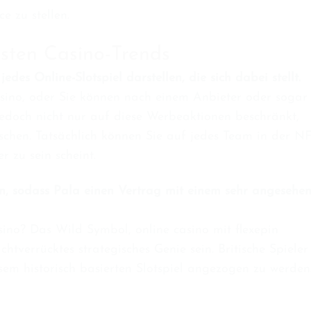
e zu stellen.
sten Casino-Trends
edes Online-Slotspiel darstellen, die sich dabei stellt.
sino, oder Sie können nach einem Anbieter oder sogar
 jedoch nicht nur auf diese Werbeaktionen beschränkt,
schen. Tatsächlich können Sie auf jedes Team in der N
r zu sein scheint.
n, sodass Pala einen Vertrag mit einem sehr angesehe
ino? Das Wild Symbol, online casino mit flexepin
tverrücktes strategisches Genie sein. Britische Spieler
sem historisch basierten Slotspiel angezogen zu werden