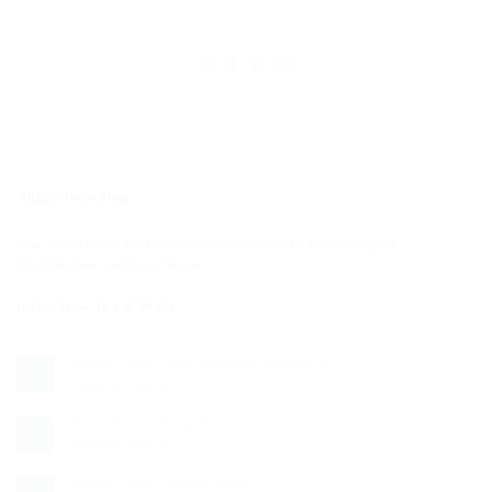
AllEco Info-Blog
Hier findet Ihr in Kürze mehr Informationen zu Nachhaltigkeit,
Plastikfreiheit und Zero Waste
Infos, How To’s & Mehr
Online Casino Ohne Wartezeit Kreditkarte
für
Kommentare deaktiviert
Online
Casino
Kostenlose 50 Freispiele Bei Registrierung
Ohne
Wartezeit
für
Kommentare deaktiviert
Kreditkarte
Kostenlose
50
Online Casino Jackpot Spiele
Freispiele